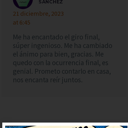
SÁNCHEZ
21 diciembre, 2023
at 6:45
Me ha encantado el giro final,
súper ingenioso. Me ha cambiado
el ánimo para bien, gracias. Me
quedo con la ocurrencia final, es
genial. Prometo contarlo en casa,
nos encanta reír juntos.