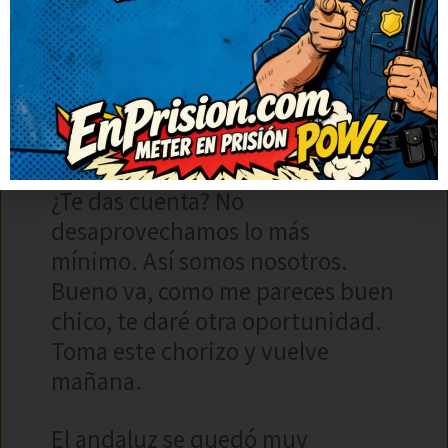
dos, nos comemos una mitad y el
resto la repartimos entre la
familia. Luego las semillas las
vendemos en el mercado y, si nos
sobran, las sembramos en
nuestra masía.
¿Te das cuenta? No
desaprovechamos lo más
mínimo. Así somos nosotros.
Bueno va, como me pareces buen
chico, te daré otra oportunidad.
Toma este chorizo y vuelve
mañana.
El andaluz se quedó muy