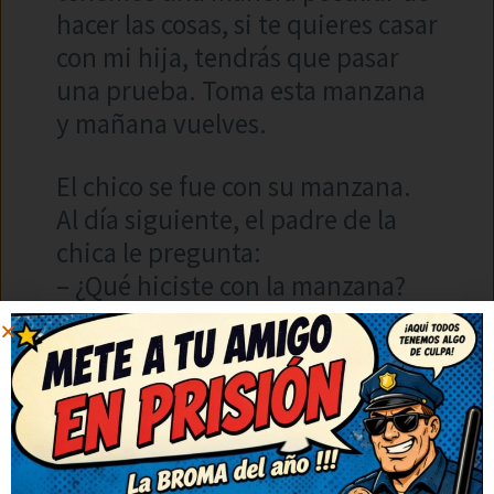
hacer las cosas, si te quieres casar
con mi hija, tendrás que pasar
una prueba. Toma esta manzana
y mañana vuelves.
El chico se fue con su manzana.
Al día siguiente, el padre de la
chica le pregunta:
– ¿Qué hiciste con la manzana?
– Pues me quedé con hambre, así
que me la comí.
– ¡MUY MAL! Nosotros los
catalanes pelamos la manzana y
con la cáscara hacemos un vino
delicioso, después la cortamos en