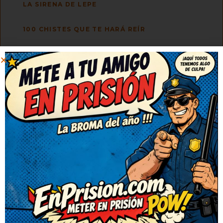
LA SIRENA DE LEPE
100 CHISTES QUE TE HARÁ REÍR
DUDA RAZONABLE
PRECISIÓN GARANTIZADA
INJUSTICIA
DILEMA
DIVISIONES
HORÓSCOPO
VOCACIONES TRUNCADAS