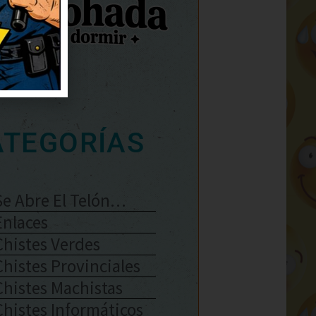
ATEGORÍAS
Se Abre El Telón…
Enlaces
Chistes Verdes
Chistes Provinciales
Chistes Machistas
Chistes Informáticos