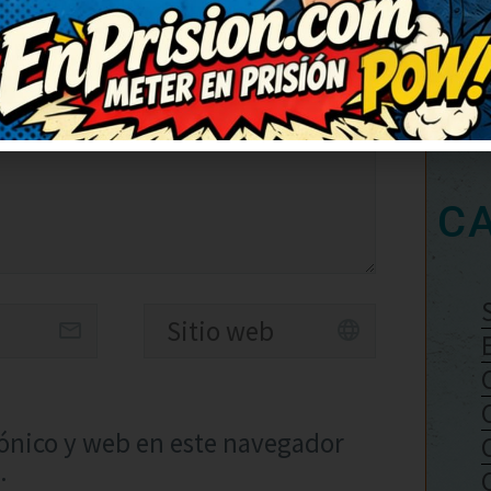
C
ónico y web en este navegador
.