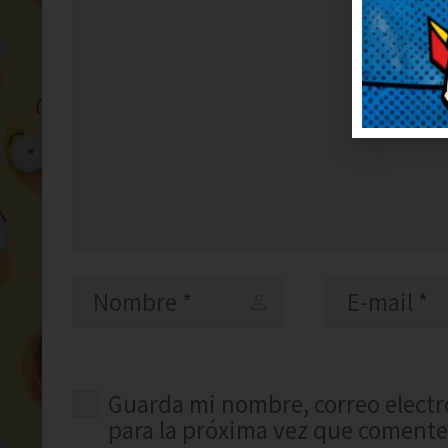
Guarda mi nombre, correo electr
para la próxima vez que comente