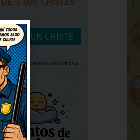
 DE  
7.500
  CHISTES
AGREGA UN CHISTE
SITA NUESTRO NUEVO PROYECTO