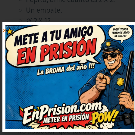
Un empate.
¿Y 2 X 1?
¡Una oferta!
20 CHISTES DE
NIÑOS DE UN
TOTAL DE 100
CHISTES
¿Qué le dijo un mosquito a un grupo
de niños?
“No aplaudan que todavía no es mi