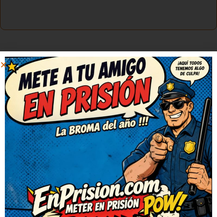
1
…
74
75
76
+ DE  
7.500
  CHISTES
AGREGA UN CHISTE
VISITA NUESTRO NUEVO PROYECTO