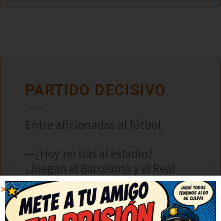
PARTIDO DECISIVO
admin
Entre aficionados al fútbol.
—¿Hoy no irás al estadio?
¡Juegan el Barcelona y el Real
Madrid!
—¿Para qué?, ¡ya vi el partido el