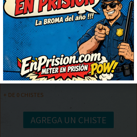
año pasado…!
1
2
3
4
5
…
50
+ DE
0
CHISTES
AGREGA UN CHISTE