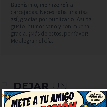
Buenísimo, me hizo reír a
carcajadas. Necesitaba una risa
así, gracias por publicarlo. Así da
gusto, humor sano y con mucha
gracia. ¡Más de estos, por favor!
Me alegran el día.
DEJAR
UN
COMENTARIO