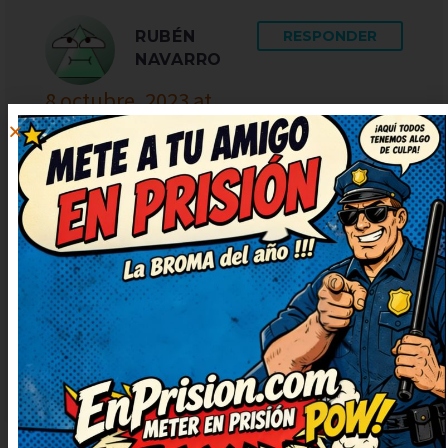
RUBÉN
RESPONDER
NAVARRO
8 octubre, 2023 at
0:07
Me ha encantado el giro final,
súper ingenioso. Necesitaba una
risa así, gracias por publicarlo.
Seguid publicando más, que
alegran un montón. Me he
quedado con una sonrisa tonta,
¡genial!