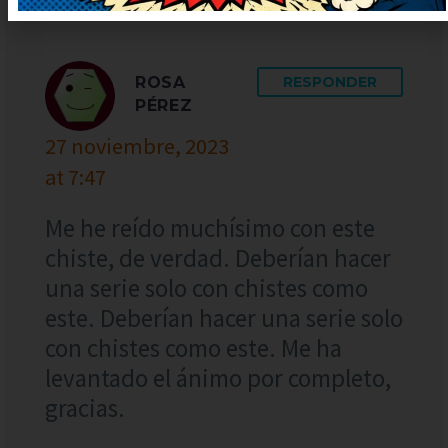
ROSA
RESPONDER
PÉREZ
27 noviembre, 2023
at 7:47
Me he reído muchísimo con este
chiste, de verdad. Deberían hacer
una serie solo con chistes como
este. Deberían hacer una serie solo
con chistes como este. Me ha
levantado el ánimo por completo,
gracias.