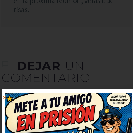
en la próxima reunión, verás qué
risas.
DEJAR
UN
COMENTARIO