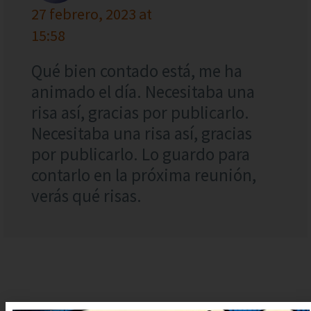
27 febrero, 2023 at
15:58
Qué bien contado está, me ha
animado el día. Necesitaba una
risa así, gracias por publicarlo.
Necesitaba una risa así, gracias
por publicarlo. Lo guardo para
contarlo en la próxima reunión,
verás qué risas.