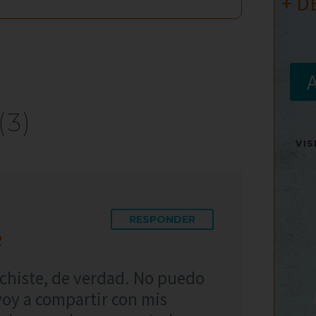
+ D
(3)
VI
RESPONDER
2
chiste, de verdad. No puedo
voy a compartir con mis