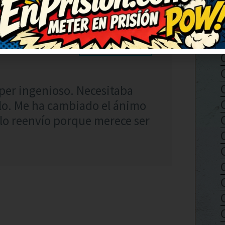
RESPONDER
úper ingenioso. Necesitaba
arlo. Me ha cambiado el ánimo
 lo reenvío porque merece ser