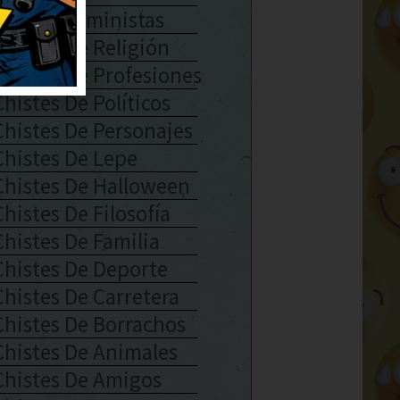
Chistes Feministas
Chistes De Religión
Chistes De Profesiones
Chistes De Políticos
Chistes De Personajes
Chistes De Lepe
Chistes De Halloween
Chistes De Filosofía
Chistes De Familia
Chistes De Deporte
Chistes De Carretera
Chistes De Borrachos
Chistes De Animales
Chistes De Amigos