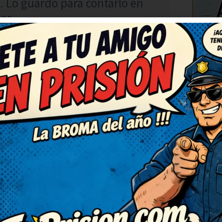
. Lo guardo para contarlo en
sas.
C
RESPONDER
chiste, de verdad. Necesitaba
rlo. Muy ingenioso y bien
contarlo en casa, nos encanta