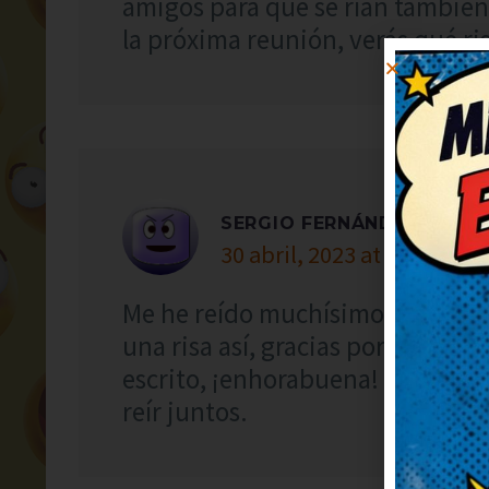
amigos para que se rían también
la próxima reunión, verás qué ri
SERGIO FERNÁNDEZ
30 abril, 2023 at 17:17
Me he reído muchísimo con este 
una risa así, gracias por publica
escrito, ¡enhorabuena! Prometo 
reír juntos.