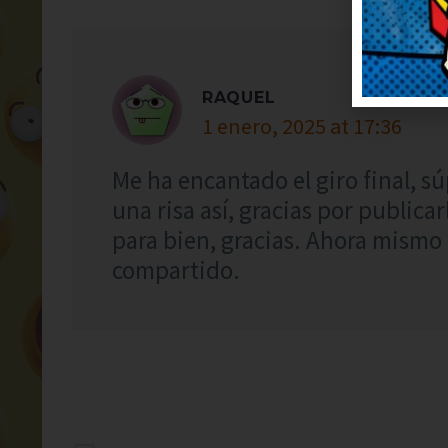
RAQUEL
1 enero, 2025 at 17:36
Me ha encantado el giro final, s
una risa así, gracias por public
para bien, gracias. Ahora mismo
compartido.