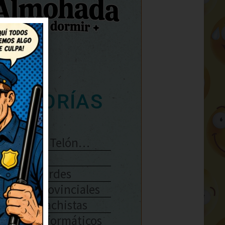
ATEGORÍAS
Se Abre El Telón…
Enlaces
Chistes Verdes
Chistes Provinciales
Chistes Machistas
Chistes Informáticos