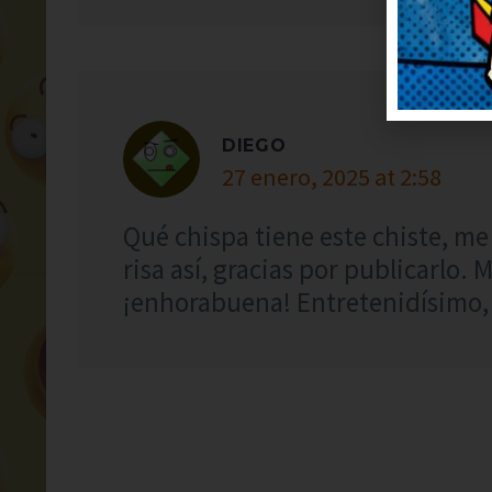
DIEGO
27 enero, 2025 at 2:58
Qué chispa tiene este chiste, me
risa así, gracias por publicarlo. 
¡enhorabuena! Entretenidísimo, 