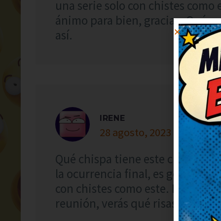
una serie solo con chistes como 
ánimo para bien, gracias. Qué ar
así.
IRENE
28 agosto, 2023 at 23:32
Qué chispa tiene este chiste, me
la ocurrencia final, es genial. D
con chistes como este. Lo guardo
reunión, verás qué risas.