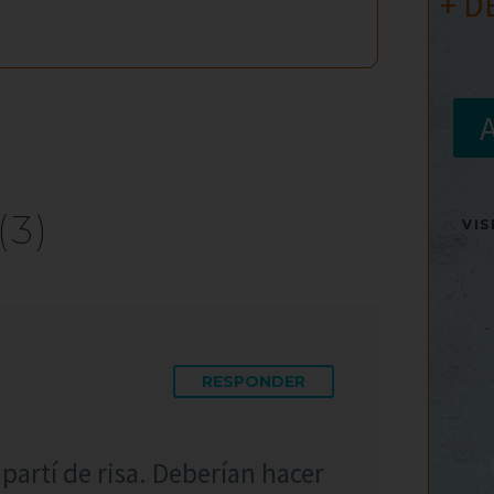
+ D
(3)
VI
RESPONDER
partí de risa. Deberían hacer