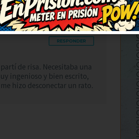
RESPONDER
 partí de risa. Necesitaba una
Muy ingenioso y bien escrito,
me hizo desconectar un rato.