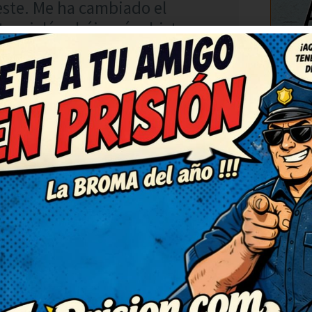
este. Me ha cambiado el
te, ojalá subáis más chistes
C
RESPONDER
 partí de risa. Me quedo con
eberían hacer una serie solo
 para contarlo en la próxima