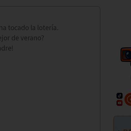
ha tocado la lotería.
ejor de verano?
adre!