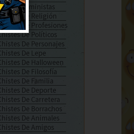
Chistes Feministas
Chistes De Religión
Chistes De Profesiones
Chistes De Políticos
Chistes De Personajes
Chistes De Lepe
Chistes De Halloween
Chistes De Filosofía
Chistes De Familia
Chistes De Deporte
Chistes De Carretera
Chistes De Borrachos
Chistes De Animales
Chistes De Amigos