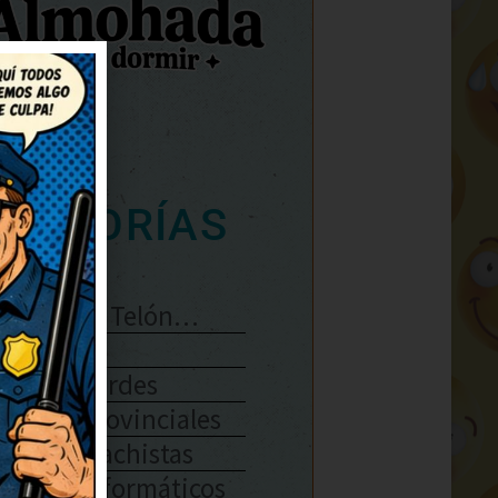
ATEGORÍAS
Se Abre El Telón…
Enlaces
Chistes Verdes
Chistes Provinciales
Chistes Machistas
Chistes Informáticos