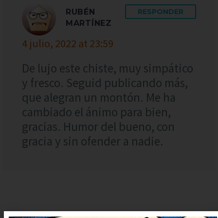
RUBÉN
RESPONDER
MARTÍNEZ
4 julio, 2022 at 23:59
De lujo este chiste, muy simpático
y fresco. Seguid publicando más,
que alegran un montón. Me ha
cambiado el ánimo para bien,
gracias. Humor del bueno, con
gracia y sin ofender a nadie.