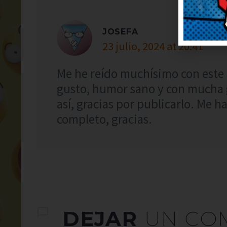
JOSEFA
23 julio, 2024 at 20:41
Me he reído muchísimo con este c
gusto, humor sano y con mucha g
así, gracias por publicarlo. Me h
completo, gracias.
DEJAR
UN CO