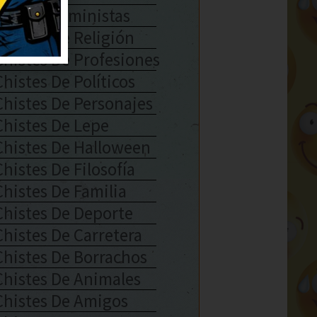
Chistes Feministas
Chistes De Religión
Chistes De Profesiones
Chistes De Políticos
Chistes De Personajes
Chistes De Lepe
Chistes De Halloween
Chistes De Filosofía
Chistes De Familia
Chistes De Deporte
Chistes De Carretera
Chistes De Borrachos
Chistes De Animales
Chistes De Amigos