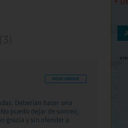
+ D
(3)
VI
RESPONDER
jadas. Deberían hacer una
. No puedo dejar de sonreír,
 gracia y sin ofender a