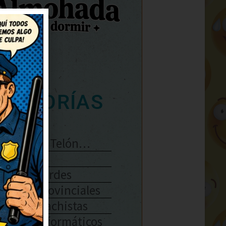
ATEGORÍAS
Se Abre El Telón…
Enlaces
Chistes Verdes
Chistes Provinciales
Chistes Machistas
Chistes Informáticos