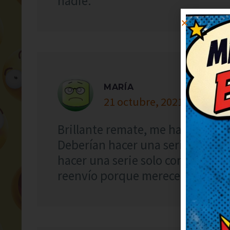
nadie.
MARÍA
21 octubre, 2021 at 17:18
Brillante remate, me ha dejado 
Deberían hacer una serie solo co
hacer una serie solo con chistes
reenvío porque merece ser comp