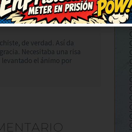
RESPONDER
histe, de verdad. Así da
racia. Necesitaba una risa
a levantado el ánimo por
MENTARIO