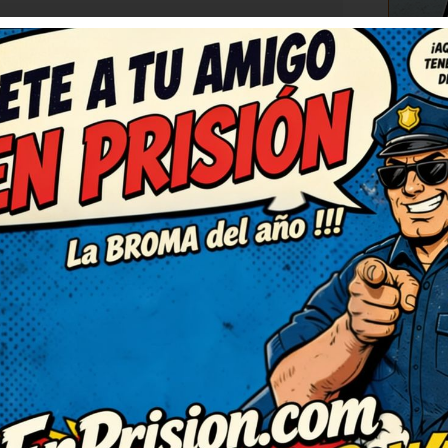
RESPONDER
C
con una carcajada tremenda.
n chistes como este. Deberían
 como este. Ahora mismo lo
artido.