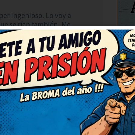
úper ingenioso. Lo voy a
ue se rían también. Me
 genial. ¡Más de estos, por
C
RESPONDER
adas. Así da gusto, humor
d publicando más, que