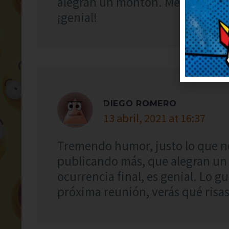
alegran un montón. Me he queda
¡genial!
DIEGO ROMERO
13 abril, 2021 at 16:37
Tremendo humor, justo lo que n
publicando más, que alegran un
ocurrencia final, es genial. Lo g
próxima reunión, verás qué risas