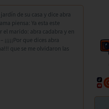
 jardín de su casa y dice abra
cama piensa: Ya esta este
r el marido: abra cadabra y en
– ¡¡¡¡¡Por que dices abra
na!!! que se me olvidaron las