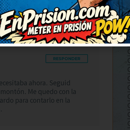
do con una sonrisa tonta,
RESPONDER
ecesitaba ahora. Seguid
 montón. Me quedo con la
uardo para contarlo en la
.