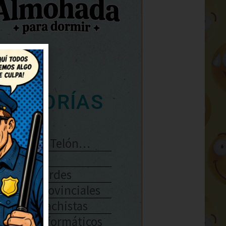
ATEGORÍAS
Se Abre El Telón…
Enlaces
Chistes Verdes
Chistes Provinciales
Chistes Machistas
Chistes Informáticos