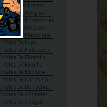
Chistes Feministas
Chistes De Religión
Chistes De Profesiones
Chistes De Políticos
Chistes De Personajes
Chistes De Lepe
Chistes De Halloween
Chistes De Filosofía
Chistes De Familia
Chistes De Deporte
Chistes De Carretera
Chistes De Borrachos
Chistes De Animales
Chistes De Amigos