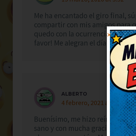
Me ha encantado el giro final, s
compartir con mis amigos para q
quedo con la ocurrencia final, es
favor! Me alegran el día.
ALBERTO
4 febrero, 2021 at 22:38
Buenísimo, me hizo reír a carcaj
sano y con mucha gracia. Segui