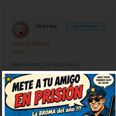
CRISTINA
RESPONDER
15 abril, 2023 at
15:16
Buenísimo, me hizo reír a
carcajadas. Necesitaba una risa
así, gracias por publicarlo. Lo voy
a compartir con mis amigos para
que se rían también. ¡Más de
estos, por favor! Me alegran el día.