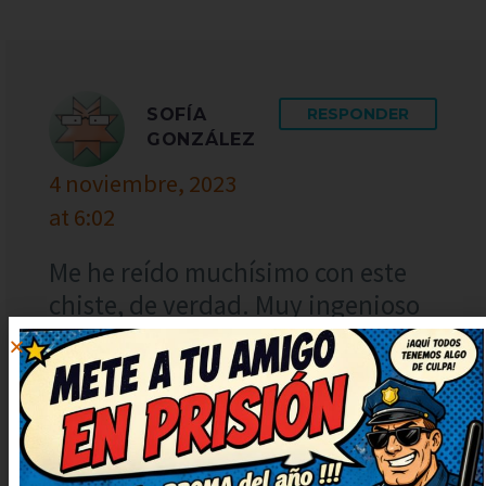
SOFÍA
RESPONDER
GONZÁLEZ
4 noviembre, 2023
at 6:02
Me he reído muchísimo con este
chiste, de verdad. Muy ingenioso
y bien escrito, ¡enhorabuena!
Seguid publicando más, que
alegran un montón.
Entretenidísimo, me hizo
desconectar un rato.