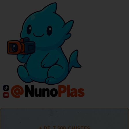
+ DE  
7.500
  CHISTES