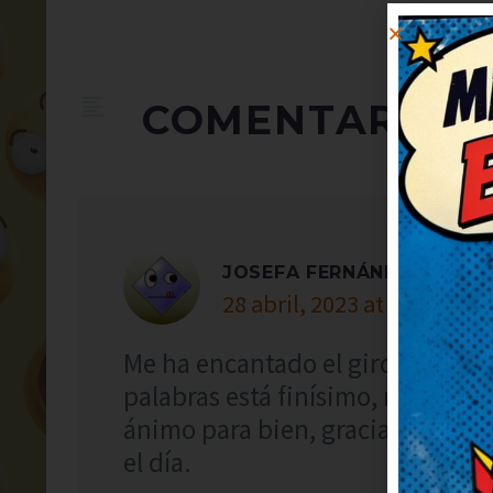
COMENTARIOS
JOSEFA FERNÁNDEZ
28 abril, 2023 at 10:11
Me ha encantado el giro final, s
palabras está finísimo, me ha s
ánimo para bien, gracias. ¡Más d
el día.