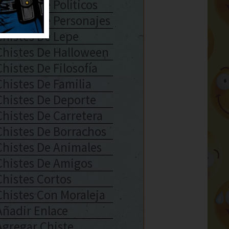
Chistes De Políticos
Chistes De Personajes
Chistes De Lepe
Chistes De Halloween
Chistes De Filosofía
Chistes De Familia
Chistes De Deporte
Chistes De Carretera
Chistes De Borrachos
Chistes De Animales
Chistes De Amigos
Chistes Cortos
Chistes Con Moraleja
Añadir Enlace
Agregar Chiste