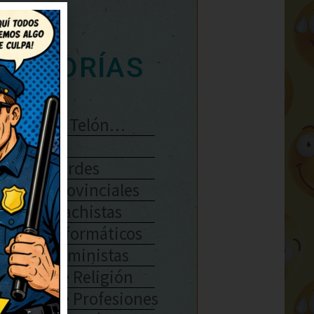
ATEGORÍAS
Se Abre El Telón…
Enlaces
Chistes Verdes
Chistes Provinciales
Chistes Machistas
Chistes Informáticos
Chistes Feministas
Chistes De Religión
Chistes De Profesiones