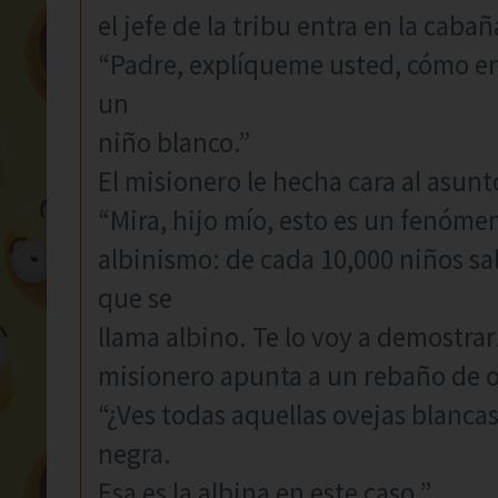
el jefe de la tribu entra en la cabañ
“Padre, explíqueme usted, cómo en
un
niño blanco.”
El misionero le hecha cara al asunto
“Mira, hijo mío, esto es un fenóme
albinismo: de cada 10,000 niños s
que se
llama albino. Te lo voy a demostrar.
misionero apunta a un rebaño de o
“¿Ves todas aquellas ovejas blanca
negra.
Esa es la albina en este caso.”