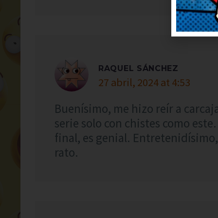
RAQUEL SÁNCHEZ
27 abril, 2024 at 4:53
Buenísimo, me hizo reír a carca
serie solo con chistes como este
final, es genial. Entretenidísim
rato.