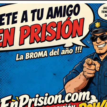
C
(3)
RESPONDER
úper ingenioso. El juego de
orprendido. Me ha cambiado el
e estos, por favor! Me alegran