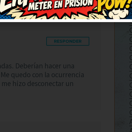
RESPONDER
jadas. Deberían hacer una
. Me quedo con la ocurrencia
o, me hizo desconectar un