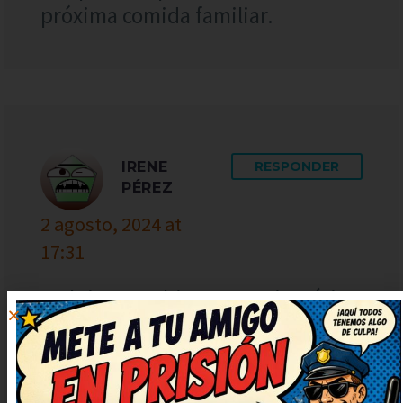
próxima comida familiar.
IRENE
RESPONDER
PÉREZ
2 agosto, 2024 at
17:31
De lujo este chiste, muy simpático
y fresco. Necesitaba una risa así,
gracias por publicarlo. Seguid
publicando más, que alegran un