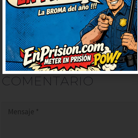
montón. Prometo contarlo en
casa, nos encanta reír juntos.
DEJAR
UN
COMENTARIO