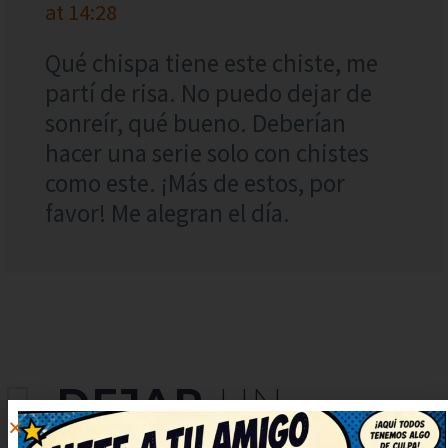
at 14:28
Qué chispa tiene este chiste, me
partí de risa. No puedo dejar de
sonreír, qué bueno. Deberían
hacer una serie solo con chistes
como este. ¡Más de estos, por
favor! Me alegran el día.
DEJAR
UN
COMENTARIO