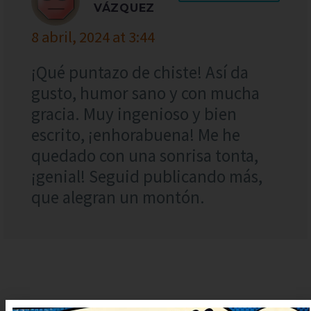
VÁZQUEZ
8 abril, 2024 at 3:44
¡Qué puntazo de chiste! Así da
gusto, humor sano y con mucha
gracia. Muy ingenioso y bien
escrito, ¡enhorabuena! Me he
quedado con una sonrisa tonta,
¡genial! Seguid publicando más,
que alegran un montón.