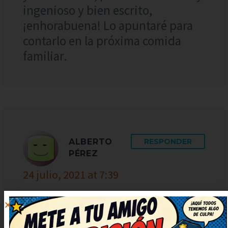
ingenioso y bien escrito,
¡enhorabuena! Lo apuntaré para
contarlo en la próxima comida
familiar.
ALBERTO
RESPONDER
PÉREZ
24 julio, 2021 at 7:39
De lujo este chiste, muy simpático
y fresco. Me ha cambiado el ánimo