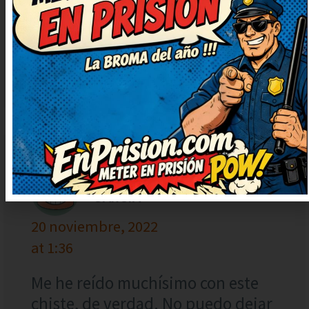
para bien, gracias. Deberían hacer
una serie solo con chistes como
este. Lo guardo para contarlo en la
próxima reunión, verás qué risas.
LAURA
RESPONDER
GARCÍA
20 noviembre, 2022
at 1:36
Me he reído muchísimo con este
chiste, de verdad. No puedo dejar