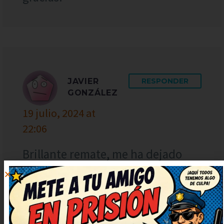
JAVIER
RESPONDER
GONZÁLEZ
19 julio, 2024 at
22:06
Brillante remate, me ha dejado
con una carcajada tremenda. El
juego de palabras está finísimo,
me ha sorprendido. Seguid
publicando más, que alegran un