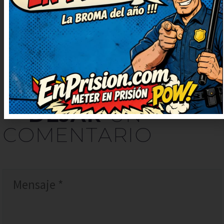
montón. Prometo contarlo en
casa, nos encanta reír juntos.
DEJAR
UN
COMENTARIO