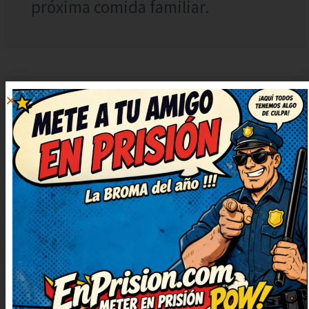
próxima comida familiar.
MARÍA
RESPONDER
15 septiembre, 2024
at 14:48
Brillante remate, me ha dejado
con una carcajada tremenda.
Necesitaba una risa así, gracias
por publicarlo. Seguid publicando
más, que alegran un montón. Me