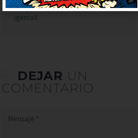
he quedado con una sonrisa tonta,
¡genial!
DEJAR
UN
COMENTARIO