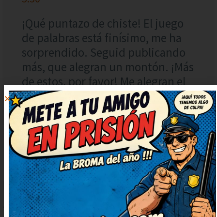
¡Qué puntazo de chiste! El juego
de palabras está finísimo, me ha
sorprendido. Seguid publicando
más, que alegran un montón. ¡Más
de estos, por favor! Me alegran el
día.
DEJAR
UN
COMENTARIO