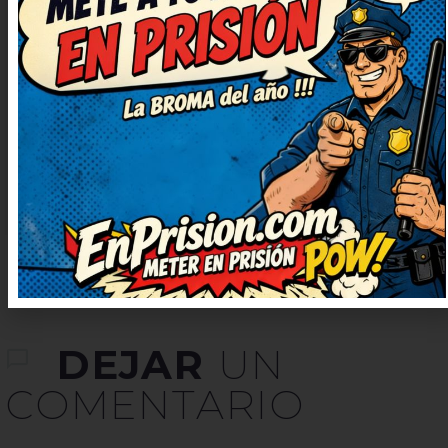
chiste, de verdad. El juego de
palabras está finísimo, me ha
sorprendido. Deberían hacer una
serie solo con chistes como este.
Entretenidísimo, me hizo
desconectar un rato.
DEJAR
UN
COMENTARIO