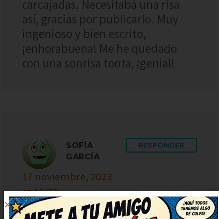
carcajadas. Necesitaba una risa
así, gracias por publicarlo. Muy
ingenioso y bien escrito,
¡enhorabuena! Me he quedado
con una sonrisa tonta, ¡genial!
SOFÍA
RESPONDER
GARCÍA
17 noviembre, 2023
at 16:22
Me he reído muchísimo con este