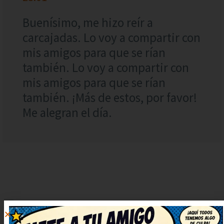
Buenísimo, me hizo reír a
carcajadas. Lo voy a compartir con
mis amigos para que se rían
también. Lo voy a compartir con
mis amigos para que se rían
también. ¡Más de estos, por favor!
Me alegran el día.
DEJAR
UN