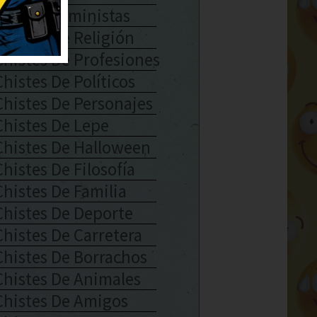
Chistes Feministas
Chistes De Religión
Chistes De Profesiones
Chistes De Políticos
Chistes De Personajes
Chistes De Lepe
Chistes De Halloween
Chistes De Filosofía
Chistes De Familia
Chistes De Deporte
Chistes De Carretera
Chistes De Borrachos
Chistes De Animales
Chistes De Amigos