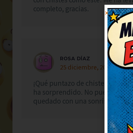
completo, gracias.
ROSA DÍAZ
25 diciembre, 2023 at 13:1
¡Qué puntazo de chiste! El juego
ha sorprendido. No puedo dejar 
quedado con una sonrisa tonta, 