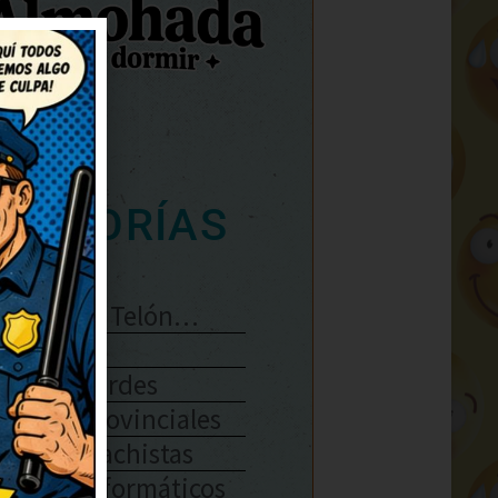
ATEGORÍAS
Se Abre El Telón…
Enlaces
Chistes Verdes
Chistes Provinciales
Chistes Machistas
Chistes Informáticos