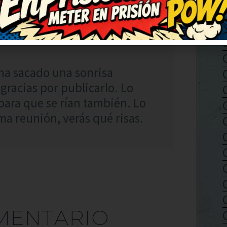
RESPONDER
ha sacado una sonrisa
gracias por publicarlo. Lo
para que se rían también. Lo
ma reunión, verás qué risas.
MENTARIO