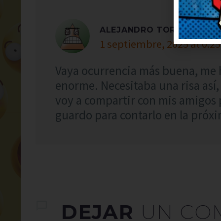
ALEJANDRO TORRES
1 septiembre, 2025 at 0:25
Vaya ocurrencia más buena, me 
enorme. Necesitaba una risa así, 
voy a compartir con mis amigos 
guardo para contarlo en la próxi
DEJAR
UN CO