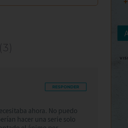
+
(3)
VI
RESPONDER
ecesitaba ahora. No puedo
erían hacer una serie solo
vantado el ánimo por