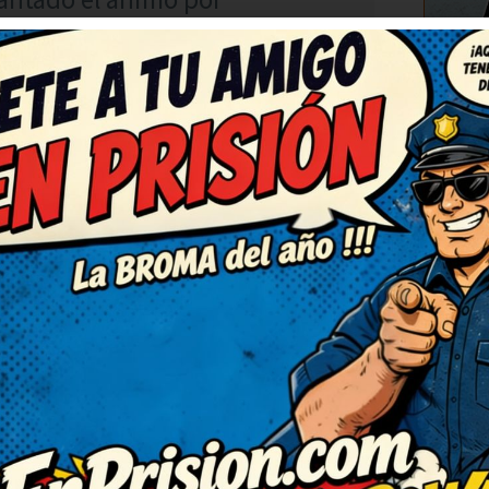
C
RESPONDER
5
 de palabras está finísimo, me
de sonreír, qué bueno. Me he
¡genial!