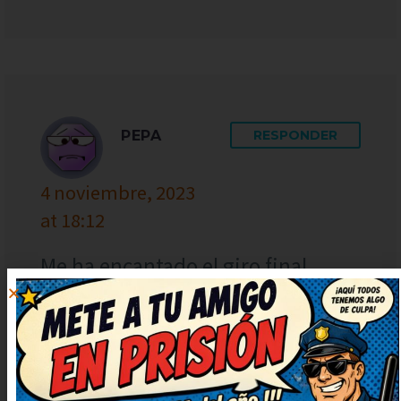
PEPA
RESPONDER
4 noviembre, 2023
at 18:12
Me ha encantado el giro final,
súper ingenioso. No puedo dejar
de sonreír, qué bueno. Así da
gusto, humor sano y con mucha
gracia. ¡Más de estos, por favor!
Me alegran el día.