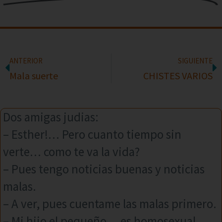
ANTERIOR
SIGUIENTE
Mala suerte
CHISTES VARIOS
Dos amigas judias:
– Esther!… Pero cuanto tiempo sin
verte… como te va la vida?
– Pues tengo noticias buenas y noticias
malas.
– A ver, pues cuentame las malas primero.
– Mi hijo el pequeño… es homosexual.