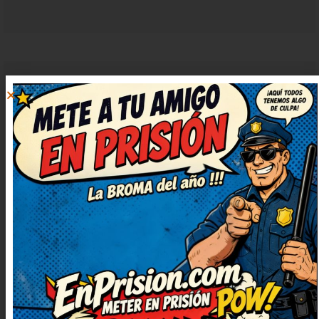
CRISTINA
RESPONDER
19 octubre, 2024 at
20:54
Vaya ocurrencia más buena, me ha
sacado una sonrisa enorme.
Seguid publicando más, que
alegran un montón. El juego de
palabras está finísimo, me ha