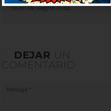
sorprendido. ¡Más de estos, por
favor! Me alegran el día.
DEJAR
UN
COMENTARIO