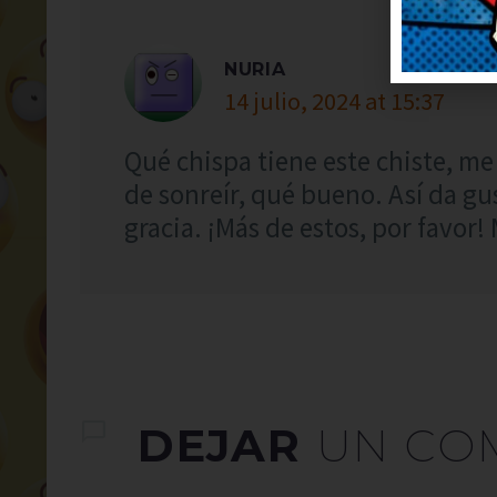
NURIA
14 julio, 2024 at 15:37
Qué chispa tiene este chiste, me
de sonreír, qué bueno. Así da g
gracia. ¡Más de estos, por favor! 
DEJAR
UN CO