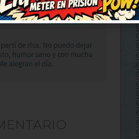
RESPONDER
 partí de risa. No puedo dejar
usto, humor sano y con mucha
Me alegran el día.
MENTARIO