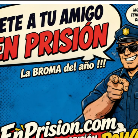
RESPONDER
C
histe, de verdad. Así da
racia. Necesitaba una risa
r del bueno, con gracia y sin