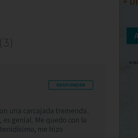
+ D
(3)
VI
RESPONDER
con una carcajada tremenda.
, es genial. Me quedo con la
retenidísimo, me hizo