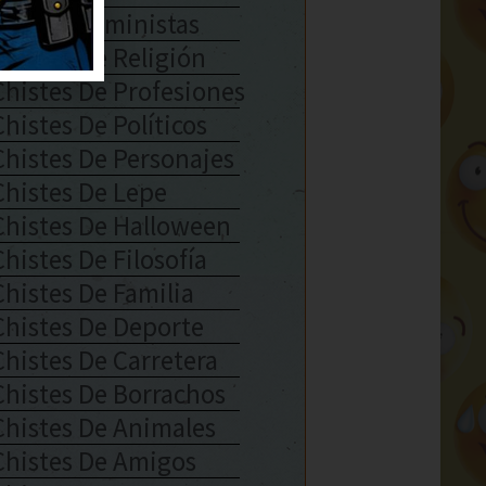
Chistes Feministas
Chistes De Religión
Chistes De Profesiones
Chistes De Políticos
Chistes De Personajes
Chistes De Lepe
Chistes De Halloween
Chistes De Filosofía
Chistes De Familia
Chistes De Deporte
Chistes De Carretera
Chistes De Borrachos
Chistes De Animales
Chistes De Amigos