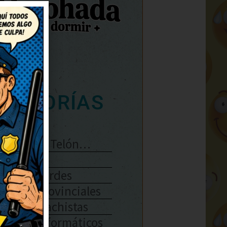
ATEGORÍAS
Se Abre El Telón…
Enlaces
Chistes Verdes
Chistes Provinciales
Chistes Machistas
Chistes Informáticos