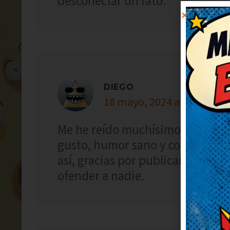
desconectar un rato.
DIEGO
18 mayo, 2024 at 9:04
Me he reído muchísimo con este c
gusto, humor sano y con mucha g
así, gracias por publicarlo. Humo
ofender a nadie.