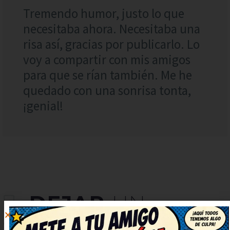
Tremendo humor, justo lo que
necesitaba ahora. Necesitaba una
risa así, gracias por publicarlo. Lo
voy a compartir con mis amigos
para que se rían también. Me he
quedado con una sonrisa tonta,
¡genial!
DEJAR
UN
COMENTARIO