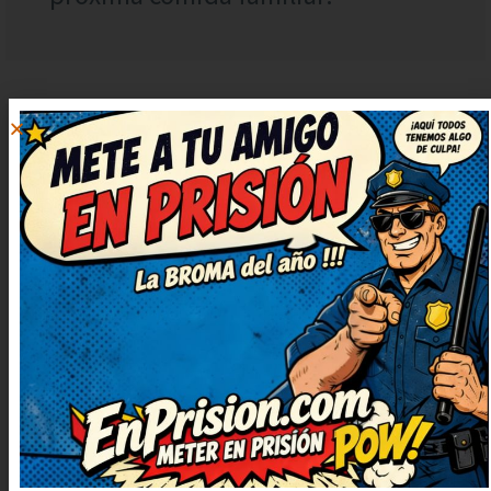
ROSA
RESPONDER
ROMERO
23 octubre, 2022 at
22:34
¡Qué puntazo de chiste! Seguid
publicando más, que alegran un
montón. Necesitaba una risa así,
gracias por publicarlo. Lo guardo
para contarlo en la próxima