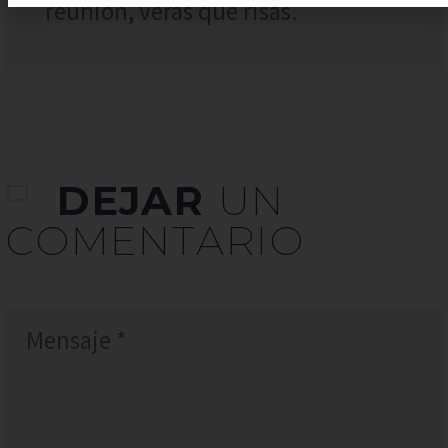
reunión, verás qué risas.
DEJAR
UN
COMENTARIO