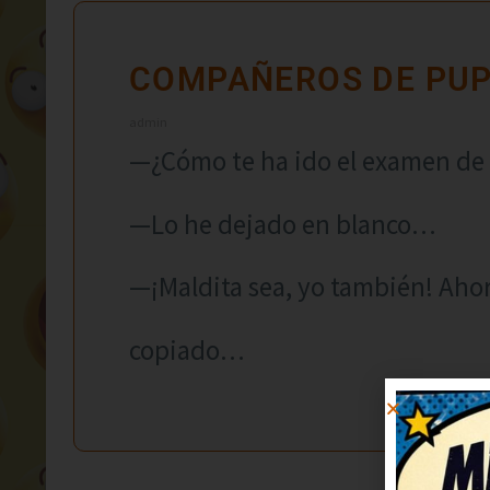
COMPAÑEROS DE PUP
admin
—¿Cómo te ha ido el examen de
—Lo he dejado en blanco…
—¡Maldita sea, yo también! Aho
copiado…