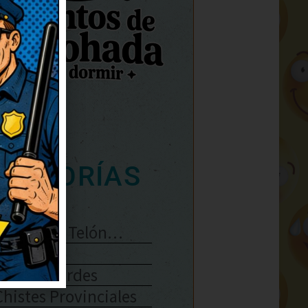
ATEGORÍAS
Se Abre El Telón…
Enlaces
Chistes Verdes
Chistes Provinciales