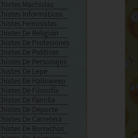
Chistes Machistas
Chistes Informáticos
Chistes Feministas
Chistes De Religión
Chistes De Profesiones
Chistes De Políticos
Chistes De Personajes
Chistes De Lepe
Chistes De Halloween
Chistes De Filosofía
Chistes De Familia
Chistes De Deporte
Chistes De Carretera
Chistes De Borrachos
Chistes De Animales