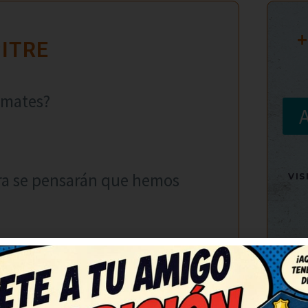
+
ITRE
 mates?
ra se pensarán que hemos
VI