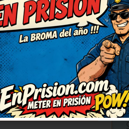
dor más tímido!
C
ecírtelo…