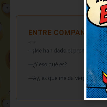
ENTRE COMPAÑEROS
admin
—¡Me han dado el premio al roe
—¿Y eso qué es?
—Ay, es que me da vergüenza d