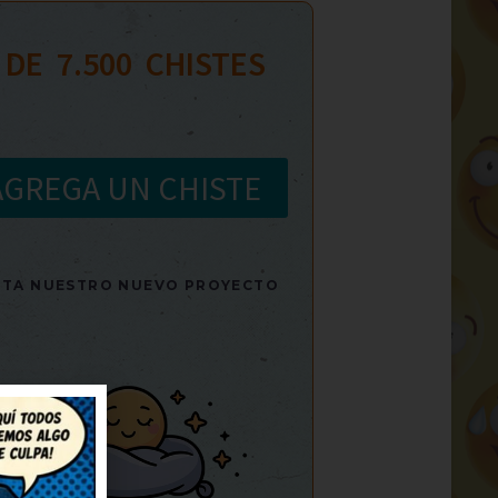
 DE  
7.500
  CHISTES
AGREGA UN CHISTE
SITA NUESTRO NUEVO PROYECTO