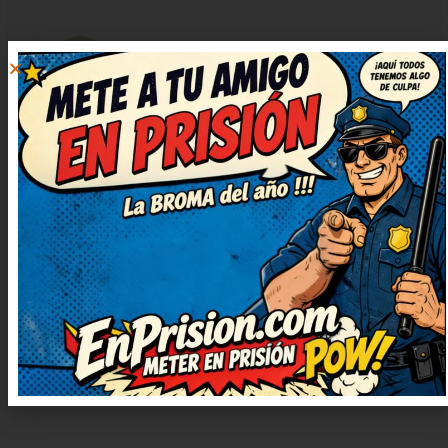
LUCÍA
RESPONDER
ÁLVAREZ
28 agosto, 2024 at
19:40
Tremendo humor, justo lo que
necesitaba ahora. Me ha cambiado
el ánimo para bien, gracias. Me ha
cambiado el ánimo para bien,
gracias. ¡Más de estos, por favor!
Me alegran el día.