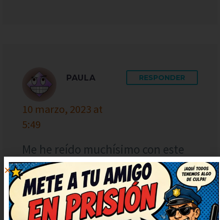
PAULA
RESPONDER
10 marzo, 2023 at
5:49
Me he reído muchísimo con este
chiste, de verdad. Seguid
publicando más, que alegran un
montón. Deberían hacer una serie
solo con chistes como este. Lo