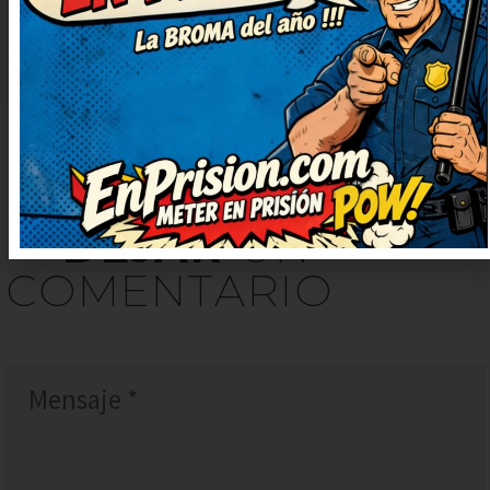
guardo para contarlo en la
próxima reunión, verás qué risas.
DEJAR
UN
COMENTARIO