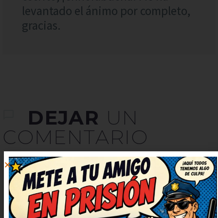
levantado el ánimo por completo,
gracias.
DEJAR
UN
COMENTARIO