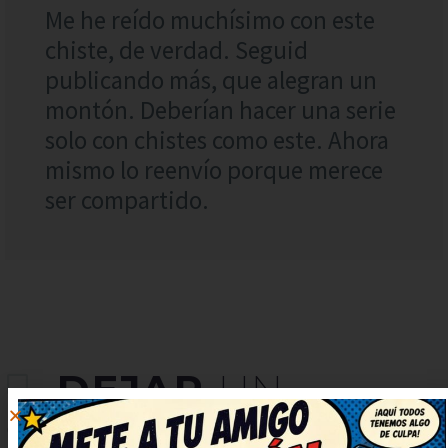
Me he reído muchísimo con este
chiste, de verdad. Seguid
publicando más, que alegran un
montón. Deberían hacer una serie
solo con chistes como este. Ahora
mismo lo reenvío porque merece
ser compartido.
DEJAR
UN
COMENTARIO