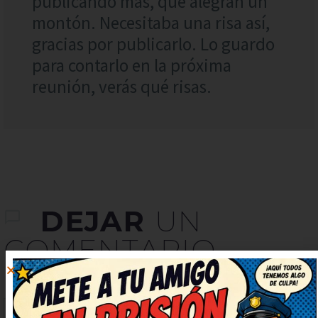
publicando más, que alegran un
montón. Necesitaba una risa así,
gracias por publicarlo. Lo guardo
para contarlo en la próxima
reunión, verás qué risas.
DEJAR
UN
COMENTARIO