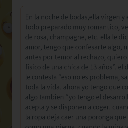
En la noche de bodas,ella virgen y 
todo preparado muy romantico, vel
de rosa, champagne, etc. ella le d
amor, tengo que confesarte algo, no
antes por temor al rechazo, quiero 
fisico de una chica de 13 años”. el
le contesta “eso no es problema, s
toda la vida. ahora yo tengo que c
algo tambien “yo tengo el desarroll
acepta y se disponen a coger. cuand
la ropa deja caer una poronga que l
como una pierna. cuando la mina vi