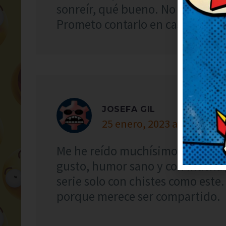
sonreír, qué bueno. No puedo de
Prometo contarlo en casa, nos en
JOSEFA GIL
25 enero, 2023 at 21:46
Me he reído muchísimo con este c
gusto, humor sano y con mucha 
serie solo con chistes como este
porque merece ser compartido.