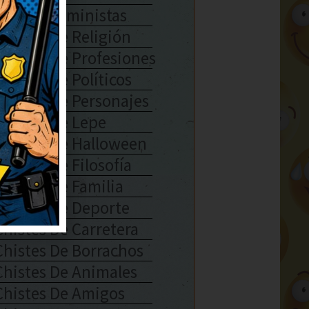
Chistes Feministas
Chistes De Religión
Chistes De Profesiones
Chistes De Políticos
Chistes De Personajes
Chistes De Lepe
Chistes De Halloween
Chistes De Filosofía
Chistes De Familia
Chistes De Deporte
Chistes De Carretera
Chistes De Borrachos
Chistes De Animales
Chistes De Amigos