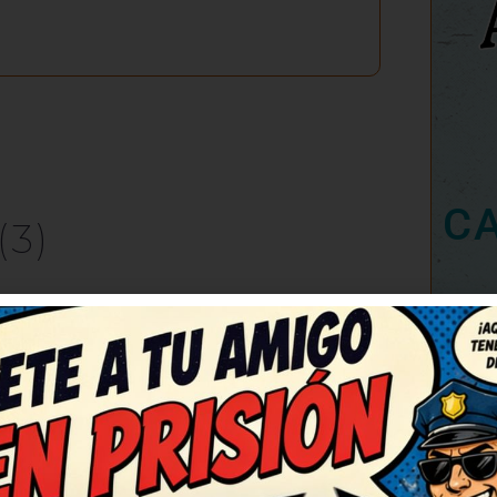
C
(3)
RESPONDER
05
jadas. No puedo dejar de