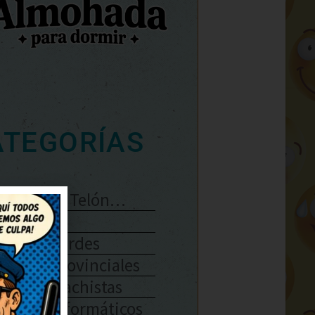
ATEGORÍAS
Se Abre El Telón…
Enlaces
Chistes Verdes
Chistes Provinciales
Chistes Machistas
Chistes Informáticos