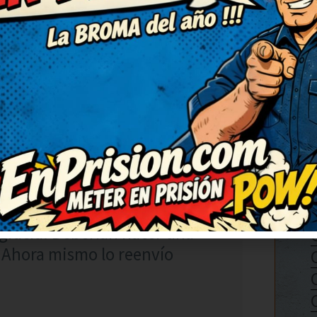
jar de sonreír, qué bueno.
canta reír juntos.
RESPONDER
histe, de verdad. Así da
gracia. Deberían hacer una
. Ahora mismo lo reenvío