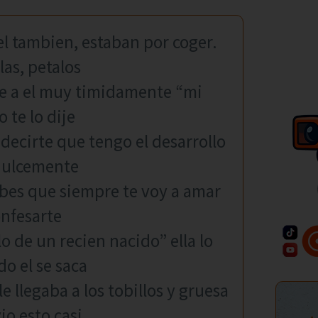
el tambien, estaban por coger.
as, petalos
ice a el muy timidamente “mi
 te lo dije
decirte que tengo el desarrollo
 dulcemente
abes que siempre te voy a amar
onfesarte
o de un recien nacido” ella lo
o el se saca
e llegaba a los tobillos y gruesa
o esto casi