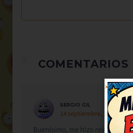
COMENTARIOS
SERGIO GIL
14 septiembre, 2021 at 5:
Buenísimo, me hizo reír a carca