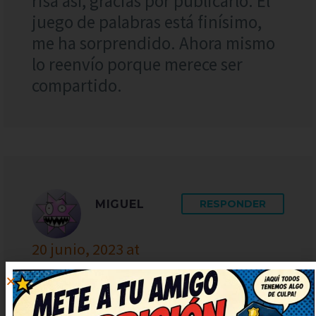
risa así, gracias por publicarlo. El
juego de palabras está finísimo,
me ha sorprendido. Ahora mismo
lo reenvío porque merece ser
compartido.
MIGUEL
RESPONDER
20 junio, 2023 at
22:17
Tremendo humor, justo lo que