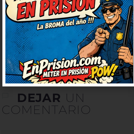
necesitaba ahora. Muy ingenioso y
bien escrito, ¡enhorabuena! Así da
gusto, humor sano y con mucha
gracia. Humor del bueno, con
gracia y sin ofender a nadie.
DEJAR
UN
COMENTARIO