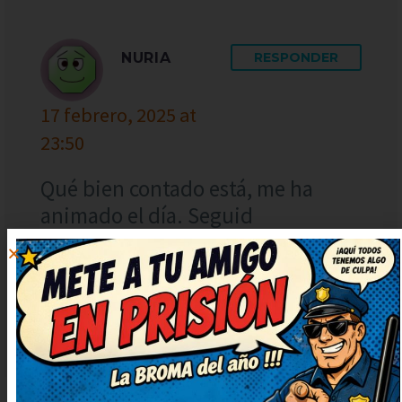
NURIA
RESPONDER
17 febrero, 2025 at
23:50
Qué bien contado está, me ha
animado el día. Seguid
publicando más, que alegran un
montón. Necesitaba una risa así,
gracias por publicarlo. Qué arte,
ojalá subáis más chistes así.