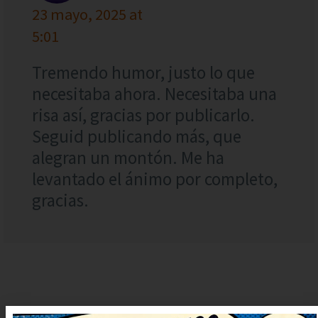
23 mayo, 2025 at
5:01
Tremendo humor, justo lo que
necesitaba ahora. Necesitaba una
risa así, gracias por publicarlo.
Seguid publicando más, que
alegran un montón. Me ha
levantado el ánimo por completo,
gracias.