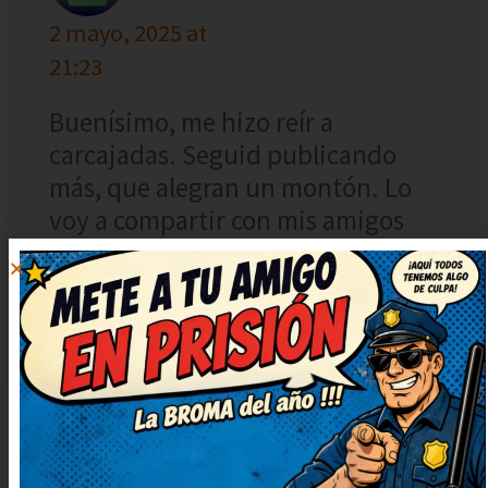
2 mayo, 2025 at
21:23
Buenísimo, me hizo reír a
carcajadas. Seguid publicando
más, que alegran un montón. Lo
voy a compartir con mis amigos
para que se rían también. Me he
quedado con una sonrisa tonta,
¡genial!