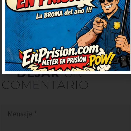
bueno. Prometo contarlo en casa,
nos encanta reír juntos.
DEJAR
UN
COMENTARIO