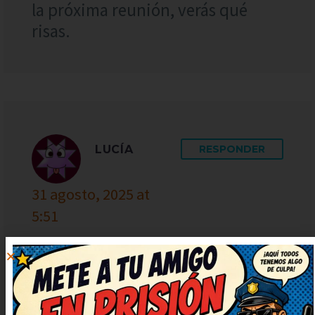
la próxima reunión, verás qué
risas.
LUCÍA
RESPONDER
31 agosto, 2025 at
5:51
Me ha encantado el giro final,
súper ingenioso. Me quedo con la
ocurrencia final, es genial. No
puedo dejar de sonreír, qué