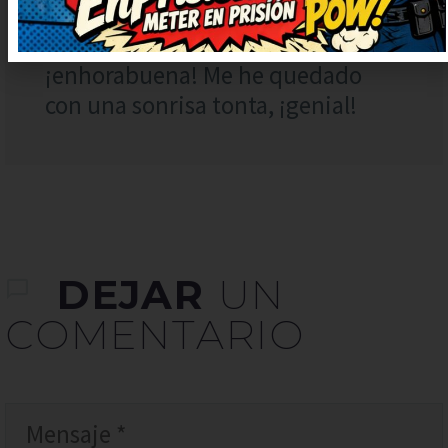
sonreír, qué bueno. Muy
ingenioso y bien escrito,
¡enhorabuena! Me he quedado
con una sonrisa tonta, ¡genial!
DEJAR
UN
COMENTARIO