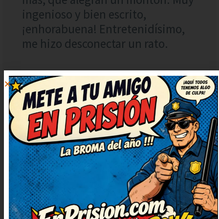
ingenioso y bien escrito,
¡enhorabuena! Entretenidísimo,
me hizo desconectar un rato.
SOFÍA
RESPONDER
7 marzo, 2023 at
3:57
Qué bien contado está, me ha
animado el día. No puedo dejar de