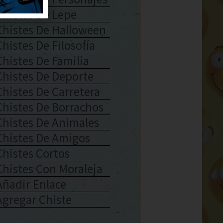
Chistes De Lepe
Chistes De Halloween
Chistes De Filosofía
Chistes De Familia
Chistes De Deporte
Chistes De Carretera
Chistes De Borrachos
Chistes De Animales
Chistes De Amigos
Chistes Cortos
Chistes Con Moraleja
Añadir Enlace
Agregar Chiste