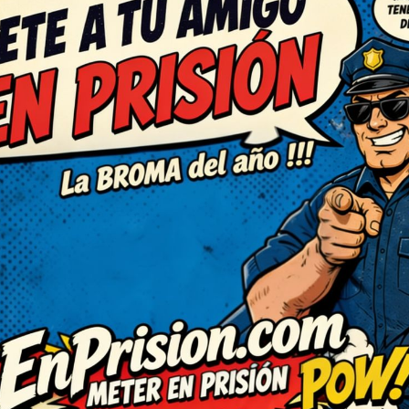
(3)
C
RESPONDER
ecesitaba ahora. Muy
rabuena! No puedo dejar de
do con una sonrisa tonta,