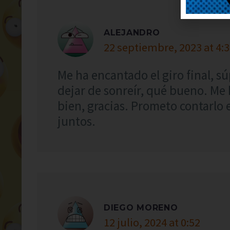
ALEJANDRO
22 septiembre, 2023 at 4:
Me ha encantado el giro final, 
dejar de sonreír, qué bueno. Me
bien, gracias. Prometo contarlo 
juntos.
DIEGO MORENO
12 julio, 2024 at 0:52