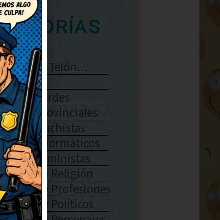
ATEGORÍAS
Se Abre El Telón…
Enlaces
Chistes Verdes
Chistes Provinciales
Chistes Machistas
Chistes Informáticos
Chistes Feministas
Chistes De Religión
Chistes De Profesiones
Chistes De Políticos
Chistes De Personajes