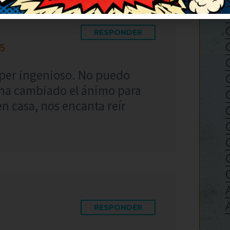
RESPONDER
35
súper ingenioso. No puedo
 ha cambiado el ánimo para
en casa, nos encanta reír
RESPONDER