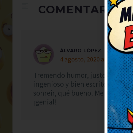
COMENTARIOS
ÁLVARO LÓPEZ
4 agosto, 2020 at 12:04
Tremendo humor, justo lo que n
ingenioso y bien escrito, ¡enho
sonreír, qué bueno. Me he queda
¡genial!