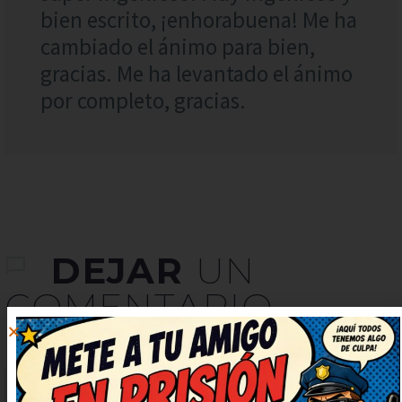
bien escrito, ¡enhorabuena! Me ha
cambiado el ánimo para bien,
gracias. Me ha levantado el ánimo
por completo, gracias.
DEJAR
UN
COMENTARIO