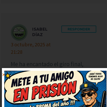
ISABEL
RESPONDER
DÍAZ
3 octubre, 2025 at
21:28
Me ha encantado el giro final,
súper ingenioso. Muy ingenioso y
bien escrito, ¡enhorabuena!
Necesitaba una risa así, gracias
por publicarlo. Me he quedado
con una sonrisa tonta, ¡genial!